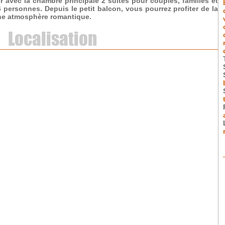
er avec la chambre principale 2 suites pour couples, familles et
personnes. Depuis le petit balcon, vous pourrez profiter de la
 une atmosphère romantique.
Localisation