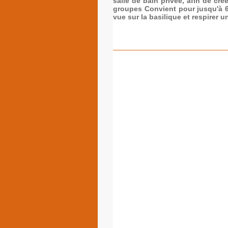
salle de bain privée, afin de cré
groupes Convient pour jusqu'à 6 
vue sur la basilique et respirer