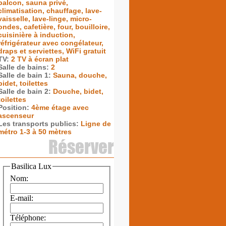
balcon, sauna privé,
climatisation, chauffage, lave-
vaisselle, lave-linge, micro-
ondes, cafetière, four, bouilloire,
cuisinière à induction,
réfrigérateur avec congélateur,
draps et serviettes, WiFi gratuit
TV:
2 TV à écran plat
Salle de bains:
2
Salle de bain 1:
Sauna, douche,
bidet, toilettes
Salle de bain 2:
Douche, bidet,
toilettes
Position:
4ème étage avec
ascenseur
Les transports publics:
Ligne de
métro 1-3 à 50 mètres
Réserver