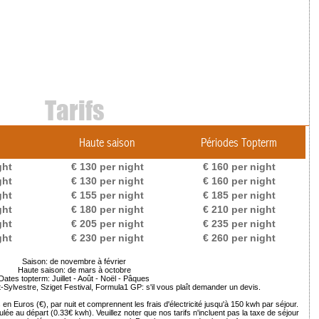
Tarifs
Haute saison
Périodes Topterm
ght
€ 130 per night
€ 160 per night
ght
€ 130 per night
€ 160 per night
ght
€ 155 per night
€ 185 per night
ght
€ 180 per night
€ 210 per night
ght
€ 205 per night
€ 235 per night
ght
€ 230 per night
€ 260 per night
Saison: de novembre à février
Haute saison: de mars à octobre
Dates topterm: Juillet - Août - Noël - Pâques
t-Sylvestre, Sziget Festival, Formula1 GP: s'il vous plaît demander un devis.
n Euros (€), par nuit et comprennent les frais d'électricité jusqu'à 150 kwh par séjour.
e au départ (0.33€ kwh). Veuillez noter que nos tarifs n'incluent pas la taxe de séjour