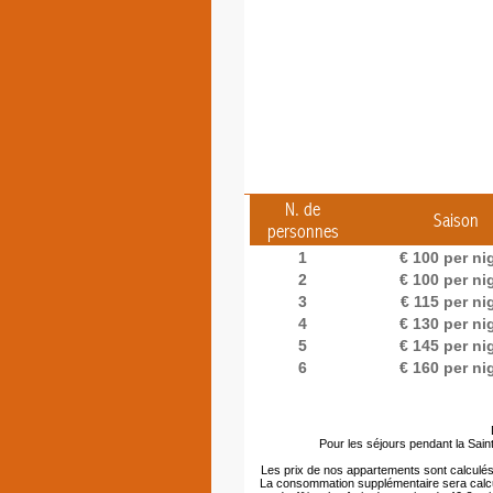
N. de
Saison
personnes
1
€ 100 per ni
2
€ 100 per ni
3
€ 115 per ni
4
€ 130 per ni
5
€ 145 per ni
6
€ 160 per ni
Pour les séjours pendant la Sain
Les prix de nos appartements sont calculés e
La consommation supplémentaire sera calculé