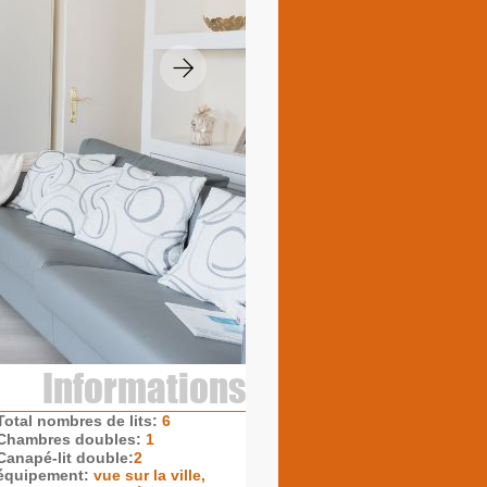
Informations
Total nombres de lits:
6
Chambres doubles:
1
Canapé-lit double:
2
équipement:
vue sur la ville,